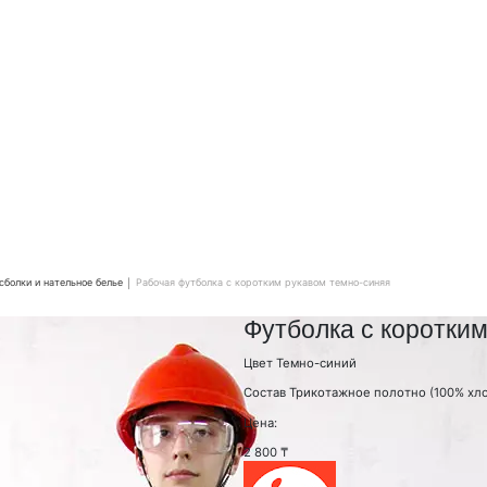
сболки и нательное белье
Рабочая футболка с коротким рукавом темно-синяя
Футболка с коротки
Цвет
Темно-синий
Состав
Трикотажное полотно (100% хло
Цена:
2 800 ₸