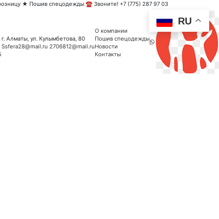
озницу ★ Пошив спецодежды ☎ Звоните! +7 (775) 287 97 03
RU
О компании
г. Алматы, ул. Кулымбетова, 80
Пошив спецодежды
Ssfera28@mail.ru
2706812@mail.ru
Новости
5
Контакты