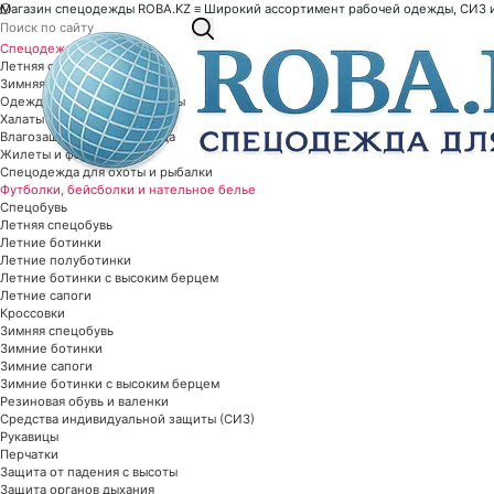
Магазин спецодежды ROBA.KZ ≡ Широкий ассортимент рабочей одежды, СИЗ и 
Спецодежда
Летняя спецодежда
Зимняя спецодежда
Одежда специальной защиты
Халаты рабочие
Влагозащитная спецодежда
Жилеты и фартуки
Спецодежда для охоты и рыбалки
Футболки, бейсболки и нательное белье
Спецобувь
Летняя спецобувь
Летние ботинки
Летние полуботинки
Летние ботинки с высоким берцем
Летние сапоги
Кроссовки
Зимняя спецобувь
Зимние ботинки
Зимние сапоги
Зимние ботинки с высоким берцем
Резиновая обувь и валенки
Средства индивидуальной защиты (СИЗ)
Рукавицы
Перчатки
Защита от падения с высоты
Защита органов дыхания