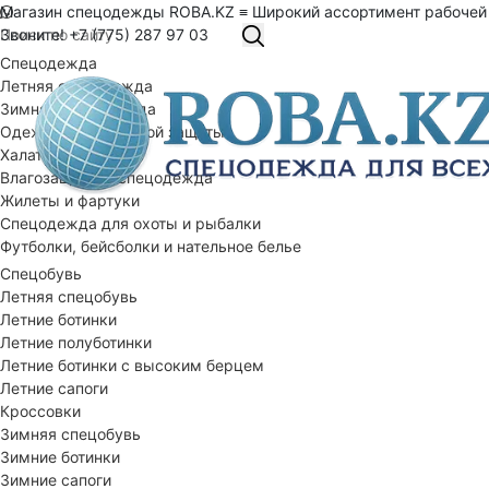
Магазин спецодежды ROBA.KZ ≡ Широкий ассортимент рабочей
Звоните! +7 (775) 287 97 03
Спецодежда
Летняя спецодежда
Зимняя спецодежда
Одежда специальной защиты
Халаты рабочие
Влагозащитная спецодежда
Жилеты и фартуки
Спецодежда для охоты и рыбалки
Футболки, бейсболки и нательное белье
Спецобувь
Летняя спецобувь
Летние ботинки
Летние полуботинки
Летние ботинки с высоким берцем
Летние сапоги
Кроссовки
Зимняя спецобувь
Зимние ботинки
Зимние сапоги