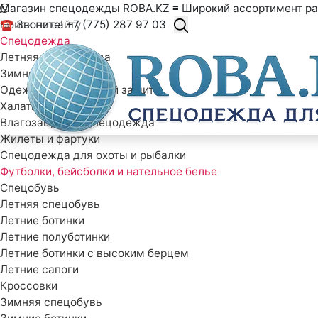
Магазин спецодежды ROBA.KZ ≡ Широкий ассортимент ра
☎ Звоните! +7 (775) 287 97 03
Спецодежда
Летняя спецодежда
Зимняя спецодежда
Одежда специальной защиты
Халаты рабочие
Влагозащитная спецодежда
Жилеты и фартуки
Спецодежда для охоты и рыбалки
Футболки, бейсболки и нательное белье
Спецобувь
Летняя спецобувь
Летние ботинки
Летние полуботинки
Летние ботинки с высоким берцем
Летние сапоги
Кроссовки
Зимняя спецобувь