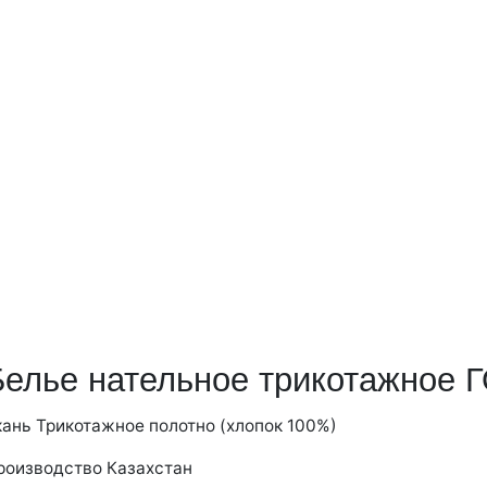
Белье нательное трикотажное 
кань
Трикотажное полотно (хлопок 100%)
роизводство
Казахстан