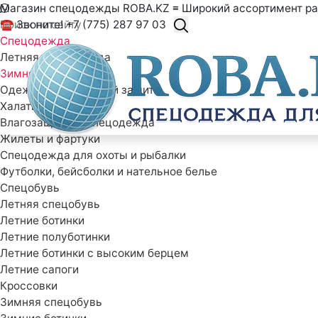
Магазин спецодежды ROBA.KZ ≡ Широкий ассортимент ра
☎ Звоните! +7 (775) 287 97 03
Спецодежда
Летняя спецодежда
Зимняя спецодежда
Одежда специальной защиты
Халаты рабочие
Влагозащитная спецодежда
Жилеты и фартуки
Спецодежда для охоты и рыбалки
Футболки, бейсболки и нательное белье
Спецобувь
Летняя спецобувь
Летние ботинки
Летние полуботинки
Летние ботинки с высоким берцем
Летние сапоги
Кроссовки
Зимняя спецобувь