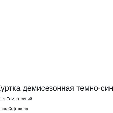
Куртка демисезонная темно-син
вет
Темно-синий
кань
Софтшелл