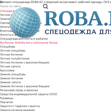
Магазин спецодежды ROBA.KZ ≡ Широкий ассортимент рабочей одежды, СИЗ и 
Спецодежда
Летняя спецодежда
Зимняя спецодежда
Одежда специальной защиты
Халаты рабочие
Влагозащитная спецодежда
Жилеты и фартуки
Спецодежда для охоты и рыбалки
Футболки, бейсболки и нательное белье
Спецобувь
Летняя спецобувь
Летние ботинки
Летние полуботинки
Летние ботинки с высоким берцем
Летние сапоги
Кроссовки
Зимняя спецобувь
Зимние ботинки
Зимние сапоги
Зимние ботинки с высоким берцем
Резиновая обувь и валенки
Средства индивидуальной защиты (СИЗ)
Рукавицы
Перчатки
Защита от падения с высоты
Защита органов дыхания