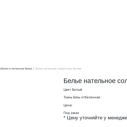
сболки и нательное белье
Белье нательное солдатское летнее
Белье нательное со
Цвет
Белый
Ткань
Бязь отбеленная
Цена:
Под заказ
*
Цену уточняйте у менедже