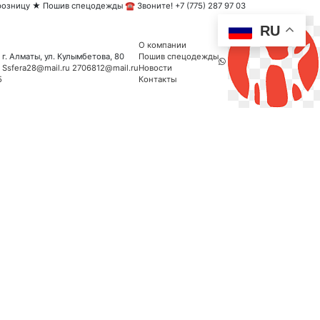
озницу ★ Пошив спецодежды ☎ Звоните! +7 (775) 287 97 03
RU
О компании
г. Алматы, ул. Кулымбетова, 80
Пошив спецодежды
Ssfera28@mail.ru
2706812@mail.ru
Новости
5
Контакты