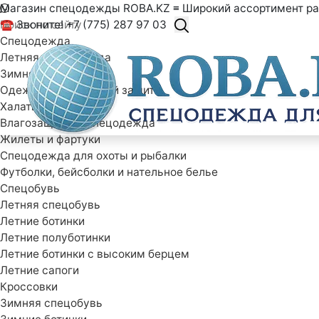
Магазин спецодежды ROBA.KZ ≡ Широкий ассортимент ра
☎ Звоните! +7 (775) 287 97 03
Спецодежда
Летняя спецодежда
Зимняя спецодежда
Одежда специальной защиты
Халаты рабочие
Влагозащитная спецодежда
Жилеты и фартуки
Спецодежда для охоты и рыбалки
Футболки, бейсболки и нательное белье
Спецобувь
Летняя спецобувь
Летние ботинки
Летние полуботинки
Летние ботинки с высоким берцем
Летние сапоги
Кроссовки
Зимняя спецобувь