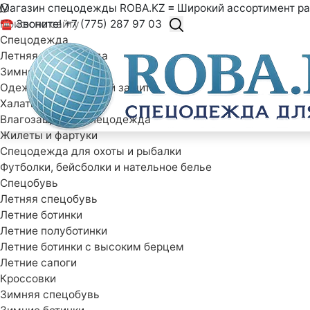
Магазин спецодежды ROBA.KZ ≡ Широкий ассортимент ра
☎ Звоните! +7 (775) 287 97 03
Спецодежда
Летняя спецодежда
Зимняя спецодежда
Одежда специальной защиты
Халаты рабочие
Влагозащитная спецодежда
Жилеты и фартуки
Спецодежда для охоты и рыбалки
Футболки, бейсболки и нательное белье
Спецобувь
Летняя спецобувь
Летние ботинки
Летние полуботинки
Летние ботинки с высоким берцем
Летние сапоги
Кроссовки
Зимняя спецобувь