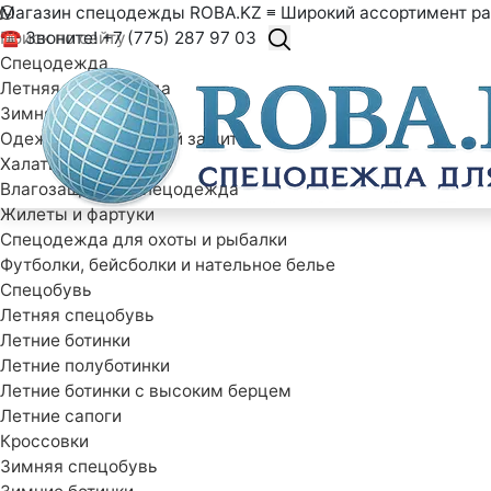
Магазин спецодежды ROBA.KZ ≡ Широкий ассортимент ра
☎ Звоните! +7 (775) 287 97 03
Спецодежда
Летняя спецодежда
Зимняя спецодежда
Одежда специальной защиты
Халаты рабочие
Влагозащитная спецодежда
Жилеты и фартуки
Спецодежда для охоты и рыбалки
Футболки, бейсболки и нательное белье
Спецобувь
Летняя спецобувь
Летние ботинки
Летние полуботинки
Летние ботинки с высоким берцем
Летние сапоги
Кроссовки
Зимняя спецобувь