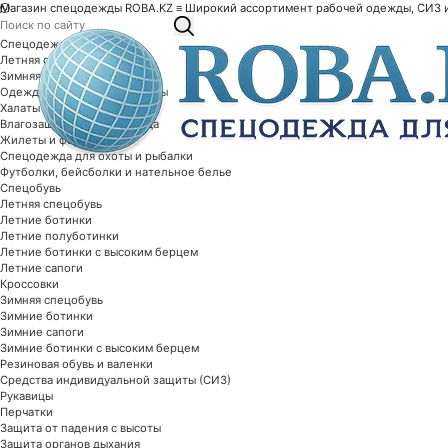
Магазин спецодежды ROBA.KZ ≡ Широкий ассортимент рабочей одежды, СИЗ и 
Спецодежда
Летняя спецодежда
Зимняя спецодежда
Одежда специальной защиты
Халаты рабочие
Влагозащитная спецодежда
Жилеты и фартуки
Спецодежда для охоты и рыбалки
Футболки, бейсболки и нательное белье
Спецобувь
Летняя спецобувь
Летние ботинки
Летние полуботинки
Летние ботинки с высоким берцем
Летние сапоги
Кроссовки
Зимняя спецобувь
Зимние ботинки
Зимние сапоги
Зимние ботинки с высоким берцем
Резиновая обувь и валенки
Средства индивидуальной защиты (СИЗ)
Рукавицы
Перчатки
Защита от падения с высоты
Защита органов дыхания