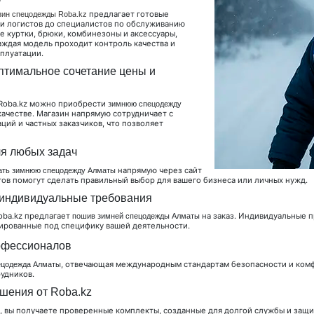
предлагает готовые
зин спецодежды Roba.kz
 и логистов до специалистов по обслуживанию
е куртки, брюки, комбинезоны и аксессуары,
ждая модель проходит контроль качества и
плуатации.
птимальное сочетание цены и
В Roba.kz можно приобрести
зимнюю спецодежду
 качестве. Магазин напрямую сотрудничает с
ий и частных заказчиков, что позволяет
я любых задач
напрямую через сайт
ать зимнюю спецодежду Алматы
стов помогут сделать правильный выбор для вашего бизнеса или личных нужд.
индивидуальные требования
oba.kz предлагает
на заказ. Индивидуальные п
пошив зимней спецодежды Алматы
тированные под специфику вашей деятельности.
офессионалов
, отвечающая международным стандартам безопасности и комф
ецодежда Алматы
удников.
шения от Roba.kz
z, вы получаете проверенные комплекты, созданные для долгой службы и защ