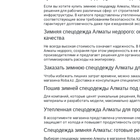
Если вы хотите
,
купить зимнюю спецодежду Алматы
Мага
решения для рабочих различных сфер: от строителей
инфраструктуры. В каталоге представлены утепленны
соответствующие всем требованиям безопасности. Ка
гарантирует долговечность даже при ежедневной экс
Зимняя спецодежда Алматы недорого: о
качества
Не всегда высокая стоимость означает надежность. 
, сохраняя при этом уверенность в ее
Алматы недорого
производителями и предлагает решения для организац
оптимизировать расходы на экипировку.
Заказать зимнюю спецодежду Алматы дл
Чтобы избежать лишних затрат времени, можно
заказ
магазина Roba.kz. Доставка и консультация специали
Пошив зимней спецодежды Алматы под 
Для компаний, которые ценят уникальные решения, R
материалы и разработать модели, максимально адап
Утепленная спецодежда Алматы для пр
В ассортименте магазина представлена
утепленная сп
защищает от холода и повышает продуктивность сотр
Спецодежда зимняя Алматы: готовые ре
Выбирая
в магазине Roba.k
спецодежду зимнюю Алматы