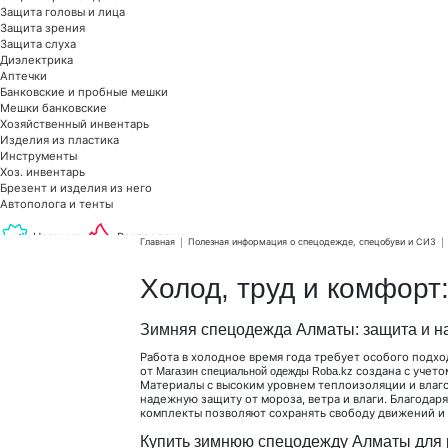
Защита головы и лица
Защита зрения
Защита слуха
Диэлектрика
Аптечки
Банковские и пробные мешки
Мешки банковские
Хозяйственный инвентарь
Изделия из пластика
Инструменты
Хоз. инвентарь
Брезент и изделия из него
Автополога и тенты
Новинки
Распродажа
Главная
Полезная информация о спецодежде, спецобуви и СИЗ
Холод, труд и комфорт
Зимняя спецодежда Алматы: защита и н
Работа в холодное время года требует особого подхо
от
создана с учето
Магазин специальной одежды Roba.kz
Материалы с высоким уровнем теплоизоляции и вла
надежную защиту от мороза, ветра и влаги. Благода
комплекты позволяют сохранять свободу движений и 
Купить зимнюю спецодежду Алматы для 