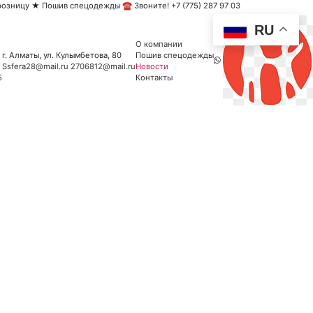
озницу ★ Пошив спецодежды ☎ Звоните! +7 (775) 287 97 03
RU
О компании
г. Алматы, ул. Кулымбетова, 80
Пошив спецодежды
Ssfera28@mail.ru
2706812@mail.ru
Новости
5
Контакты