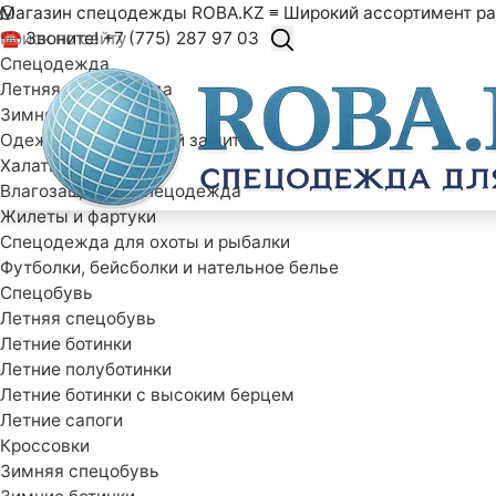
Магазин спецодежды ROBA.KZ ≡ Широкий ассортимент ра
☎ Звоните! +7 (775) 287 97 03
Спецодежда
Летняя спецодежда
Зимняя спецодежда
Одежда специальной защиты
Халаты рабочие
Влагозащитная спецодежда
Жилеты и фартуки
Спецодежда для охоты и рыбалки
Футболки, бейсболки и нательное белье
Спецобувь
Летняя спецобувь
Летние ботинки
Летние полуботинки
Летние ботинки с высоким берцем
Летние сапоги
Кроссовки
Зимняя спецобувь