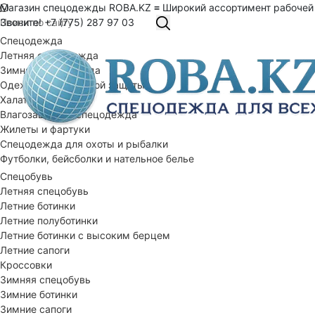
Магазин спецодежды ROBA.KZ ≡ Широкий ассортимент рабочей
Звоните! +7 (775) 287 97 03
Спецодежда
Летняя спецодежда
Зимняя спецодежда
Одежда специальной защиты
Халаты рабочие
Влагозащитная спецодежда
Жилеты и фартуки
Спецодежда для охоты и рыбалки
Футболки, бейсболки и нательное белье
Спецобувь
Летняя спецобувь
Летние ботинки
Летние полуботинки
Летние ботинки с высоким берцем
Летние сапоги
Кроссовки
Зимняя спецобувь
Зимние ботинки
Зимние сапоги