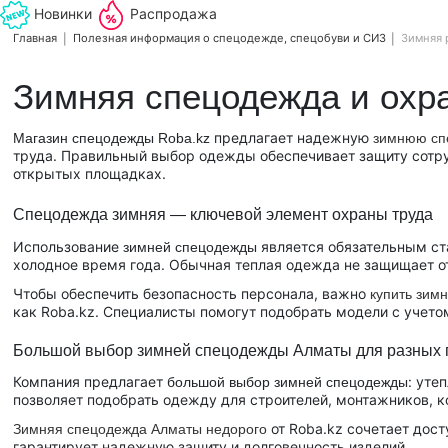
Новинки
Распродажа
Главная
Полезная информация о спецодежде, спецобуви и СИЗ
Зимняя 
Зимняя спецодежда и охра
предлагает надежную
Магазин спецодежды Roba.kz
зимнюю сп
труда. Правильный выбор одежды обеспечивает защиту сотруд
открытых площадках.
Спецодежда зимняя — ключевой элемент охраны труда
Использование
является обязательным ст
зимней
спецодежды
холодное время года. Обычная теплая одежда не защищает о
Чтобы обеспечить безопасность персонала, важно
купить зим
как Roba.kz. Специалисты помогут подобрать модели с учето
Большой выбор зимней спецодежды Алматы для разных
Компания предлагает
: уте
большой выбор зимней спецодежды
позволяет подобрать одежду для строителей, монтажников, 
от Roba.kz сочетает дост
Зимняя спецодежда Алматы недорого
гарантирует надежную защиту и долговечность изделий.