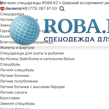
Магазин спецодежды ROBA.KZ ≡ Широкий ассортимент ра
☎ Звоните! +7 (775) 287 97 03
Спецодежда
Летняя спецодежда
Зимняя спецодежда
Одежда специальной защиты
Халаты рабочие
Влагозащитная спецодежда
Жилеты и фартуки
Спецодежда для охоты и рыбалки
Футболки, бейсболки и нательное белье
Спецобувь
Летняя спецобувь
Летние ботинки
Летние полуботинки
Летние ботинки с высоким берцем
Летние сапоги
Кроссовки
Зимняя спецобувь