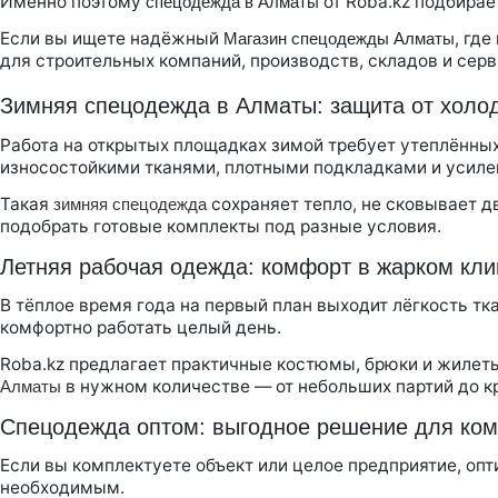
Именно поэтому
от Roba.kz подбирае
спецодежда в Алматы
Если вы ищете надёжный
, гд
М
агазин спецодежды Алматы
для строительных компаний, производств, складов и сер
Зимняя спецодежда в Алматы: защита от холод
Работа на открытых площадках зимой требует утеплённых
износостойкими тканями, плотными подкладками и усил
Такая
сохраняет тепло, не сковывает 
зимняя
спецодежда
подобрать готовые комплекты под разные условия.
Летняя рабочая одежда: комфорт в жарком кл
В тёплое время года на первый план выходит лёгкость тк
комфортно работать целый день.
Roba.kz предлагает практичные костюмы, брюки и жилет
в нужном количестве — от небольших партий до к
Алматы
Спецодежда оптом: выгодное решение для ко
Если вы комплектуете объект или целое предприятие, о
необходимым.