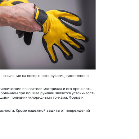
е напыление на поверхности рукавиц существенно
гиенические показатели материала и его прочность.
ебованием при пошиве рукавиц является устойчивость
ющими поливинилхлоридными точками. Форма и
опасности. Кроме надежной защиты от повреждений