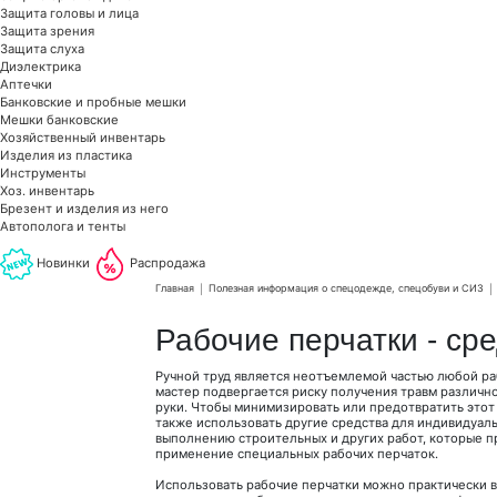
Защита головы и лица
Защита зрения
Защита слуха
Диэлектрика
Аптечки
Банковские и пробные мешки
Мешки банковские
Хозяйственный инвентарь
Изделия из пластика
Инструменты
Хоз. инвентарь
Брезент и изделия из него
Автополога и тенты
Новинки
Распродажа
Главная
Полезная информация о спецодежде, спецобуви и СИЗ
Рабочие перчатки - ср
Ручной труд является неотъемлемой частью любой р
мастер подвергается риску получения травм различн
руки. Чтобы минимизировать или предотвратить этот
также использовать другие средства для индивидуал
выполнению строительных и других работ, которые п
применение специальных рабочих перчаток.
Использовать рабочие перчатки можно практически в