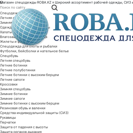
Магазин спецодежды ROBA.KZ ≡ Широкий ассортимент рабочей одежды, СИЗ и 
Спецодежда
Летняя спецодежда
Зимняя спецодежда
Одежда специальной защиты
Халаты рабочие
Влагозащитная спецодежда
Жилеты и фартуки
Спецодежда для охоты и рыбалки
Футболки, бейсболки и нательное белье
Спецобувь
Летняя спецобувь
Летние ботинки
Летние полуботинки
Летние ботинки с высоким берцем
Летние сапоги
Кроссовки
Зимняя спецобувь
Зимние ботинки
Зимние сапоги
Зимние ботинки с высоким берцем
Резиновая обувь и валенки
Средства индивидуальной защиты (СИЗ)
Рукавицы
Перчатки
Защита от падения с высоты
Защита органов дыхания