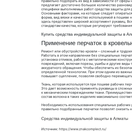
правильно подобрать их вид в зависимости от сфер
предлагает достаточно большое количество разновид
специфики выполняемых работ средства защиты для р
Основными факторами, на которые следует опираться 
форма, вид вязки и качество используемой в пошиве
здесь представлен широкий ассортимент рукавиц. Вс
стандартам качества, которые регулируют требования
Купить средства индивидуальной защиты в Алм
Применение перчаток в кровель
Ремонт или обустройство кровли – сложный и трудое
Работать в этом направлении без специальных перчат
установка отливов, работа с металлическими констру
повреждений, включая порезы, ушибы и другие виды
аккуратного обращения. Чтобы обеспечить их безоп
определенной технологии. При этом одним из важных
повышает сцепление, позволяя свободно перемещать
Ткань, которая используется при пошиве рабочих пер
Это дает возможность применять рукавицы в сложных
к механическим повреждениям ткани. Преимуществе
состав волокна в таких изделиях максимально соотв
Необходимость использования специальных рабочих 
правильно подобранные перчатки позволят снизить н
Средства индивидуальной защиты в Алматы
Источник:
https://www.znakcomplect.ru/