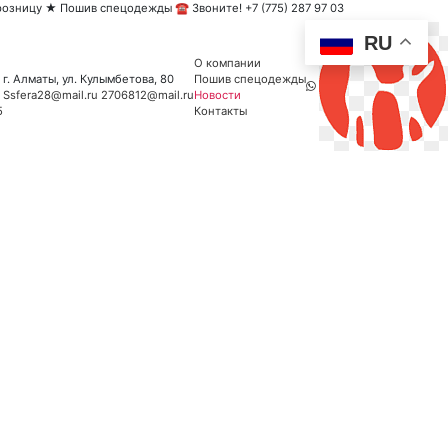
озницу ★ Пошив спецодежды ☎ Звоните! +7 (775) 287 97 03
RU
О компании
г. Алматы, ул. Кулымбетова, 80
Пошив спецодежды
Ssfera28@mail.ru
2706812@mail.ru
Новости
5
Контакты