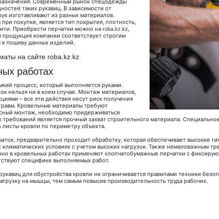
ы назначения. Современный рынок спецодежды
ностей таких рукавиц. В зависимости от
ук изготавливают из разных материалов.
при покупке, является тип покрытия, плотность,
 нити. Приобрести перчатки можно на
,
roba.kz.kz
я продукция компании соответствует строгим
 к пошиву данных изделий.
аты на сайте roba.kz.kz
ных работах
мкий процесс, который выполняется руками.
ок нельзя ни в коем случае. Монтаж материалов,
кциями – все эти действия несут риск получения
 травм. Кровельные материалы требуют
асный монтаж, необходимо придерживаться
 требований является прочный захват строительного материала. Специально
 листы кровли по периметру объекта.
чаток, предварительно проходит обработку, которая обеспечивает высокие ги
 климатических условиях с учетом высоких нагрузок. Также немаловажным тр
нно в кровельных работах применяют хлопчатобумажные перчатки с фиксиру
етствуют специфике выполняемых работ.
рукавиц для обустройства кровли не ограничивается правилами техники без
агрузку на мышцы, тем самым повысив производительность труда рабочих.