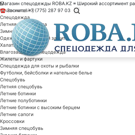
Магазин спецодежды ROBA.KZ ≡ Широкий ассортимент ра
☎ Звоните! +7 (775) 287 97 03
Спецодежда
Летняя спецодежда
Зимняя спецодежда
Одежда специальной защиты
Халаты рабочие
Влагозащитная спецодежда
Жилеты и фартуки
Спецодежда для охоты и рыбалки
Футболки, бейсболки и нательное белье
Спецобувь
Летняя спецобувь
Летние ботинки
Летние полуботинки
Летние ботинки с высоким берцем
Летние сапоги
Кроссовки
Зимняя спецобувь