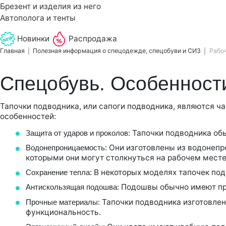
Брезент и изделия из него
Автополога и тенты
Новинки
Распродажа
Главная
Полезная информация о спецодежде, спецобуви и СИЗ
Рабоч
Спецобувь. Особенност
Тапочки подводника, или сапоги подводника, являются ча
особенностей:
Тапочки подводника обы
Защита от ударов и проколов:
Они изготовлены из водонепро
Водонепроницаемость:
которыми они могут столкнуться на рабочем месте
В некоторых моделях тапочек под
Сохранение тепла:
Подошвы обычно имеют про
Антискользящая подошва:
Тапочки подводника изготовлен
Прочные материалы:
функциональность.