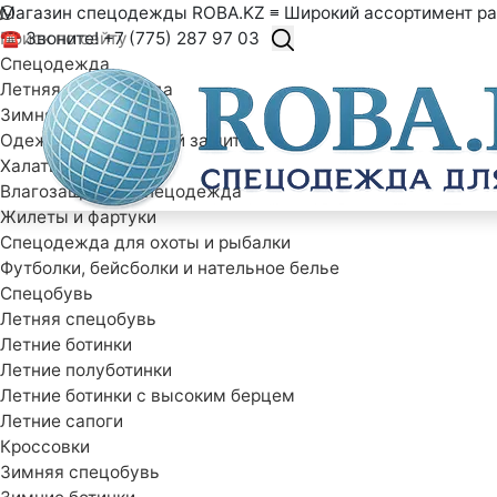
Магазин спецодежды ROBA.KZ ≡ Широкий ассортимент ра
☎ Звоните! +7 (775) 287 97 03
Спецодежда
Летняя спецодежда
Зимняя спецодежда
Одежда специальной защиты
Халаты рабочие
Влагозащитная спецодежда
Жилеты и фартуки
Спецодежда для охоты и рыбалки
Футболки, бейсболки и нательное белье
Спецобувь
Летняя спецобувь
Летние ботинки
Летние полуботинки
Летние ботинки с высоким берцем
Летние сапоги
Кроссовки
Зимняя спецобувь